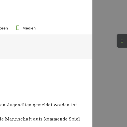
oren
Medien
Togg
Slid
Bar
Area
chen Jugendliga gemeldet worden ist.
die Mannschaft aufs kommende Spiel