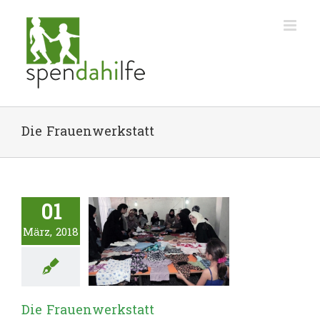
Zum
Inhalt
springen
Die Frauenwerkstatt
01
März, 2018
Die Frauenwerkstatt