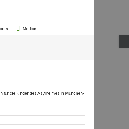
oren
Medien
Toggl
Slidi
Bar
Area
ch für die Kinder des Asylheimes in München-