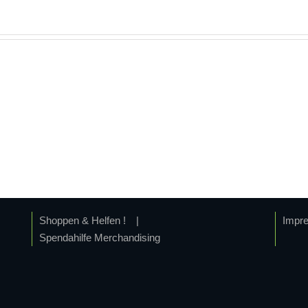
Shoppen & Helfen !
Impr
Spendahilfe Merchandising