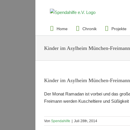
Zum
Inhalt
Suche
springen
nach:
Home
Chronik
Projekte
Kinder im Asylheim München-Freimann
Kinder im Asylheim München-Freimann
Der Monat Ramadan ist vorbei und das große Z
Freimann werden Kuscheltiere und Süßigkeit b
Von
Spendahilfe
|
Juli 28th, 2014